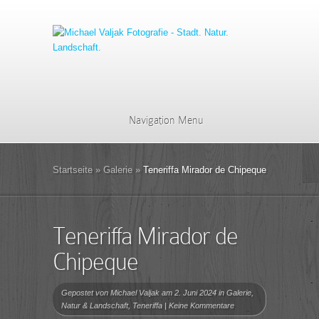
Navigation Menu
Startseite
»
Galerie
»
Teneriffa Mirador de Chipeque
Teneriffa Mirador de
Chipeque
Gepostet von
Michael Valjak
am 2. Juni 2024 in
Galerie
,
Natur & Landschaft
,
Teneriffa
|
Keine Kommentare