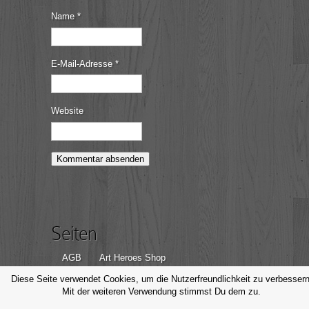
Name
*
E-Mail-Adresse
*
Website
Seiten
AGB
Art Heroes Shop
Datenschutzerklärung
Disclaimer
Diese Seite verwendet Cookies, um die Nutzerfreundlichkeit zu verbessern
Mit der weiteren Verwendung stimmst Du dem zu.
Impressum
Kontakt