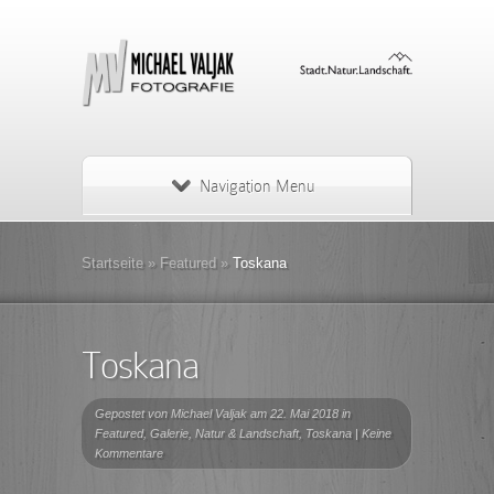
Navigation Menu
Startseite
»
Featured
»
Toskana
Toskana
Gepostet von
Michael Valjak
am 22. Mai 2018 in
Featured
,
Galerie
,
Natur & Landschaft
,
Toskana
|
Keine
Kommentare