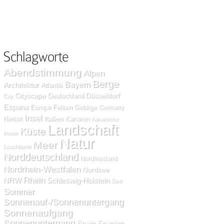
Schlagworte
Abendstimmung
Alpen
Berge
Bayern
Architektur
Atlantik
Cityscape
Düsseldorf
Deutschland
City
Espana
Europe
Felsen
Gebirge
Germany
Insel
Italien
Herbst
Kanaren
Kanarische
Landschaft
Küste
Inseln
Natur
Meer
Leuchtturm
Norddeutschland
Nordfriesland
Nordrhein-Westfalen
Nordsee
Rhein
NRW
Schleswig-Holstein
See
Sommer
Sonnenauf-/Sonnenuntergang
Sonnenaufgang
Sonnenuntergang
Spain
Spanien