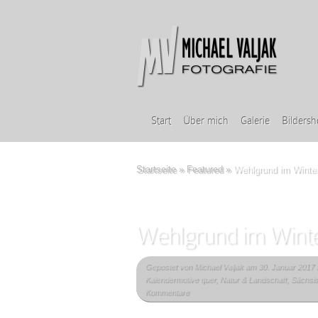
Start
Über mich
Galerie
Bilders
Startseite
»
Featured
»
Wehlgrund im Winte
Wehlgrund im Wint
Gepostet von
Michael Valjak
am 30. Januar 2017 
Kalendermotive quer
,
Natur & Landschaft
,
Sächsi
Kommentare