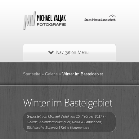
Navigation Menu
Startseite
»
Galerie
»
Winter im Basteigebiet
Winter im Basteigebiet
Gepostet von
Michael Valjak
am 15. Februar 2017 in
Galerie
,
Kalendermotive quer
,
Natur & Landschaft
,
Sächsische Schweiz
|
Keine Kommentare