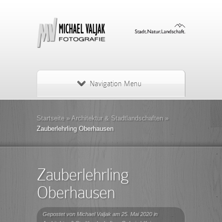
Navigation Menu
Startseite
»
Architektur & Stadtlandschaften
»
Zauberlehrling Oberhausen
Zauberlehrling
Oberhausen
Gepostet von
Michael Valjak
am 25. Mai 2020 in