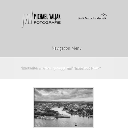
Navigation Menu
Startseite
»
Artikel getaggt mit
"
Rheinland-Pfalz"