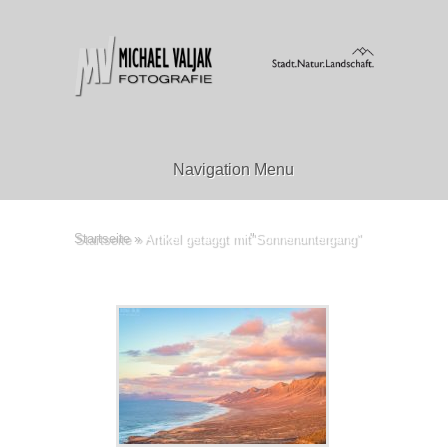
Navigation Menu
Startseite
»
Artikel getaggt mit
"
Sonnenuntergang"