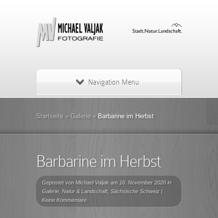
Navigation Menu
Startseite
»
Galerie
»
Barbarine im Herbst
Barbarine im Herbst
Gepostet von
Michael Valjak
am 16. November 2020 in
Galerie
,
Natur & Landschaft
,
Sächsische Schweiz
|
Keine Kommentare