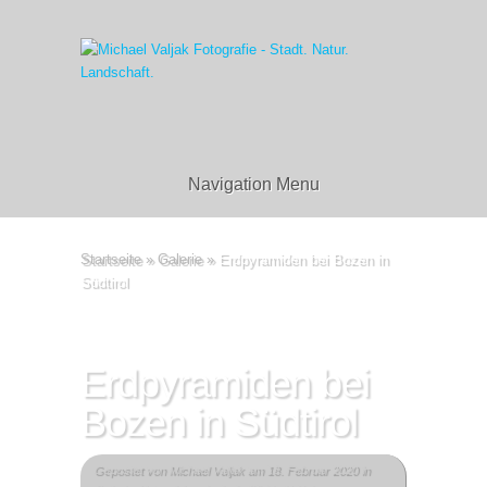
Navigation Menu
Startseite
»
Galerie
»
Erdpyramiden bei Bozen in
Südtirol
Erdpyramiden bei
Bozen in Südtirol
Gepostet von
Michael Valjak
am 18. Februar 2020 in