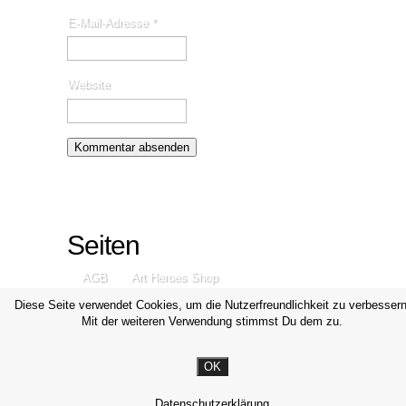
E-Mail-Adresse
*
Website
Seiten
AGB
Art Heroes Shop
Datenschutzerklärung
Disclaimer
Diese Seite verwendet Cookies, um die Nutzerfreundlichkeit zu verbessern
Mit der weiteren Verwendung stimmst Du dem zu.
Impressum
Kontakt
OK
© Michael Valjak Fotografie, 2014-2026
Datenschutzerklärung