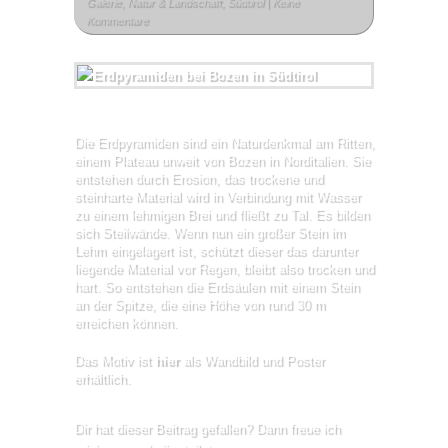
Galerie
,
Natur & Landschaft
,
Südtirol
|
Keine
Kommentare
Die Erdpyramiden sind ein Naturdenkmal am Ritten,
einem Plateau unweit von Bozen in Norditalien. Sie
entstehen durch Erosion, das trockene und
steinharte Material wird in Verbindung mit Wasser
zu einem lehmigen Brei und fließt zu Tal. Es bilden
sich Steilwände. Wenn nun ein großer Stein im
Lehm eingelagert ist, schützt dieser das darunter
liegende Material vor Regen, bleibt also trocken und
hart. So entstehen die Erdsäulen mit einem Stein
an der Spitze, die eine Höhe von rund 30 m
erreichen können.
Das Motiv ist
hier
als Wandbild und Poster
erhältlich.
Dir hat dieser Beitrag gefallen? Dann freue ich