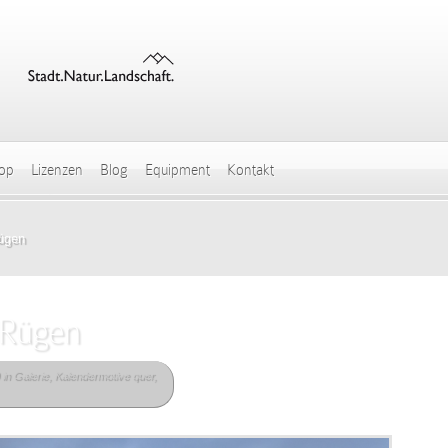
hop
Lizenzen
Blog
Equipment
Kontakt
ügen
 Rügen
 in
Galerie
,
Kalendermotive quer
,