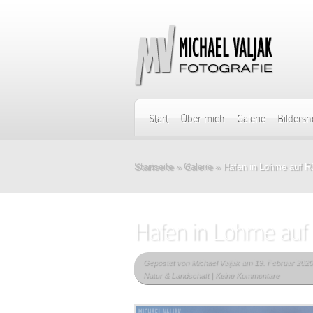
Start
Über mich
Galerie
Bilders
Startseite
»
Galerie
»
Hafen in Lohme auf R
Hafen in Lohme auf
Gepostet von
Michael Valjak
am 19. Februar 2020
Natur & Landschaft
|
Keine Kommentare