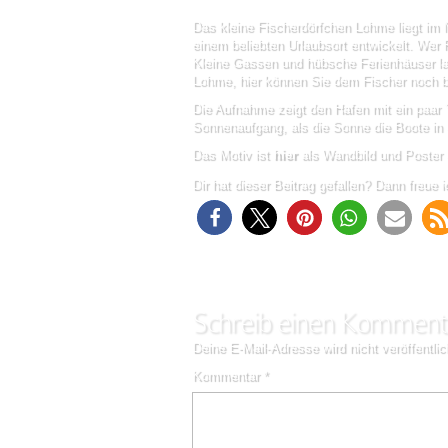
Das kleine Fischerdörfchen Lohme liegt im 
einem beliebten Urlaubsort entwickelt. Wer 
Kleine Gassen und hübsche Ferienhäuser la
Lohme, hier können Sie dem Fischer noch be
Die Aufnahme zeigt den Hafen mit ein paar
Sonnenaufgang, als die Sonne die Boote in 
Das Motiv ist
hier
als Wandbild und Poster e
Dir hat dieser Beitrag gefallen? Dann freue i
Schreib einen Komment
Deine E-Mail-Adresse wird nicht veröffentlic
Kommentar
*