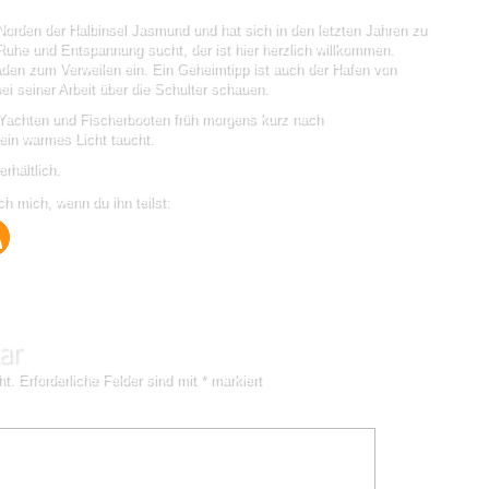
Norden der Halbinsel Jasmund und hat sich in den letzten Jahren zu
Ruhe und Entspannung sucht, der ist hier herzlich willkommen.
den zum Verweilen ein. Ein Geheimtipp ist auch der Hafen von
i seiner Arbeit über die Schulter schauen.
 Yachten und Fischerbooten früh morgens kurz nach
ein warmes Licht taucht.
rhältlich.
ch mich, wenn du ihn teilst:
ar
ht.
Erforderliche Felder sind mit
*
markiert