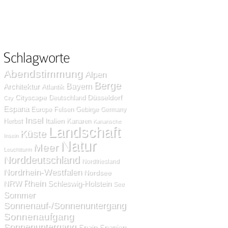
Schlagworte
Abendstimmung
Alpen
Berge
Bayern
Architektur
Atlantik
Cityscape
Düsseldorf
Deutschland
City
Espana
Europe
Felsen
Gebirge
Germany
Insel
Italien
Herbst
Kanaren
Kanarische
Landschaft
Küste
Inseln
Natur
Meer
Leuchtturm
Norddeutschland
Nordfriesland
Nordrhein-Westfalen
Nordsee
Rhein
NRW
Schleswig-Holstein
See
Sommer
Sonnenauf-/Sonnenuntergang
Sonnenaufgang
Sonnenuntergang
Spain
Spanien