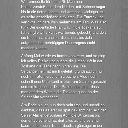
Wettermodelle für den 5./6. Mai einen
Kaltluftvorstoß aus dem Norden, mit Schnee sogar
bis in die tiefen Lagen, und was noch wichtiger ist:
es sollte anschließend aufklaren. Die Entwicklung
verfolgte ich daraufhin mehrmals am Tag. Was also
tun? Der eigentliche Plan war, in die Toskana zu
fahren (die Unterkunft war bereits gebucht) und dort
die Bilder nachzuholen, die ich letztes Jahr
aufgrund des mehrtägigen Dauerregens nicht
machen konnte.
Anfang Mai wurde es immer konkreter, und so ging
ich volles Risiko und buchte die Unterkunft in der
Toskana drei Tage nach hinten um. Die
Vergangenheit hat mich gelehrt, grundsätzlich nur
noch mit Stornieroption zu buchen. Also noch
schnell eine Unterkunft in Seis am Schlern gesucht
und direkt gebucht. Das Praktische ist ja, dass
man auf dem Weg in die Toskana quasi an der
Seiser Alm vorbeifährt.
Am Ende bin ich nun doch sehr froh und unendlich
dankbar, dass es erst so spät geklappt hat. Auf der
Seiser Alm endet Anfang April die Wintersaison,
dementsprechend hat dort alles zu und es sind
kaum Leute oben. Es ist deutlich günstiger in der