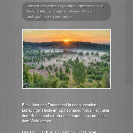
Gepostet von
Michael Valjak
am 4. September 2020 in
Blumen & Pflanzen
,
Featured
,
Galerie
,
Natur &
Landschaft
|
Keine Kommentare
Blick über den Totengrund in der blühenden
Lüneburger Heide im Spätsommer. Nebel liegt über
dem Boden und die Sonne kommt langsam hinter
dem Wald empor.
Das Motiv ist
hier
als Wandbild und Poster